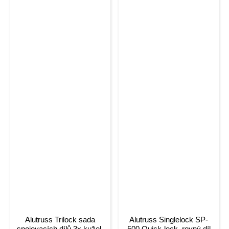
Alutruss Trilock sada
Alutruss Singlelock SP-
spojovacích dílů 3x kužel,
500 Quick-lock, rovný díl