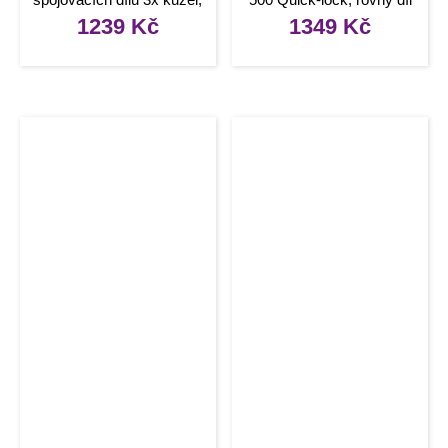
6x čep, 6x závlačka
1239
Kč
1349
Kč