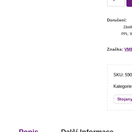
Doručení:
Zásil
PPL: 9
Značka:
VM
SKU:
59
Kategori
Stojan
Popis
Další Informace