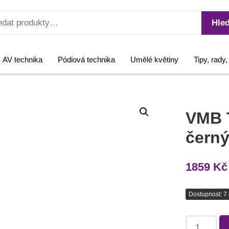
Hled
AV technika
Pódiová technika
Umělé květiny
Tipy, rady
VMB 
čern
1859
Kč
Dostupnost: 7 