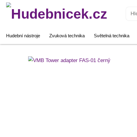
Hledat:
Hudební nástroje
Zvuková technika
Světelná technika
VMB
Tower
adapter
FAS-
01
černý
množství