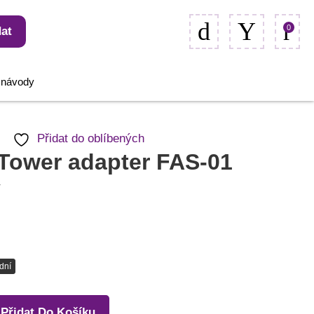
0
at
, návody
Přidat do oblíbených
Tower adapter FAS-01
ý
dní
Přidat Do Košíku