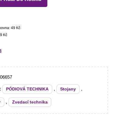
kovna: 49 Kč
9 Kč
B
006657
e:
,
,
PÓDIOVÁ TECHNIKA
Stojany
,
y
Zvedací technika