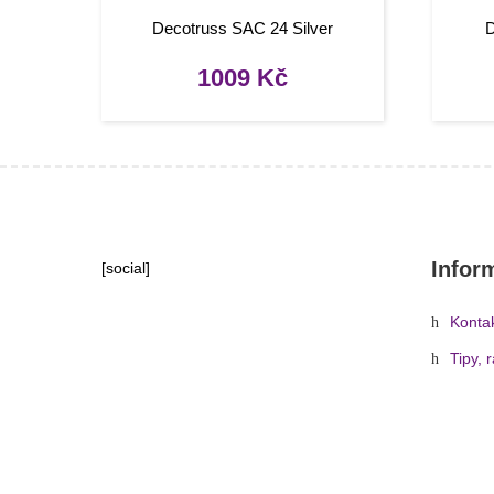
Decotruss SAC 24 Silver
D
1009
Kč
Infor
[social]
Konta
Tipy, 