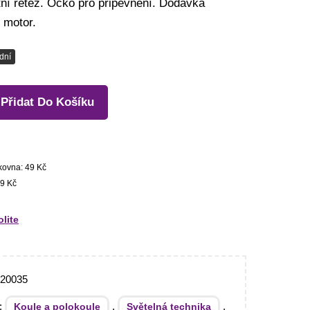
ní řetěz. Očko pro připevnění. Dodávka
 motor.
dní
Přidat Do Košíku
kovna: 49 Kč
9 Kč
olite
120035
e:
,
,
Koule a polokoule
Světelná technika