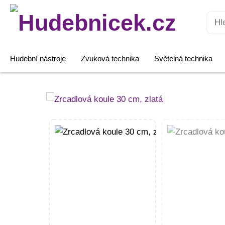
Hledat:
Hudební nástroje
Zvuková technika
Světelná technika
Zrcadlová
koule
30
cm,
zlatá
množství