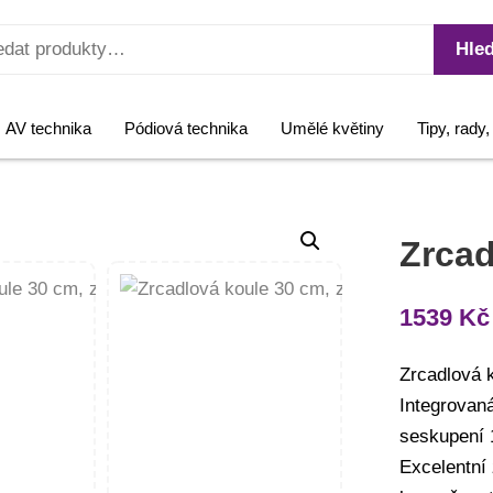
Hled
AV technika
Pódiová technika
Umělé květiny
Tipy, rady
Zrcad
1539
Kč
Zrcadlová k
Integrovaná
seskupení 
Excelentní