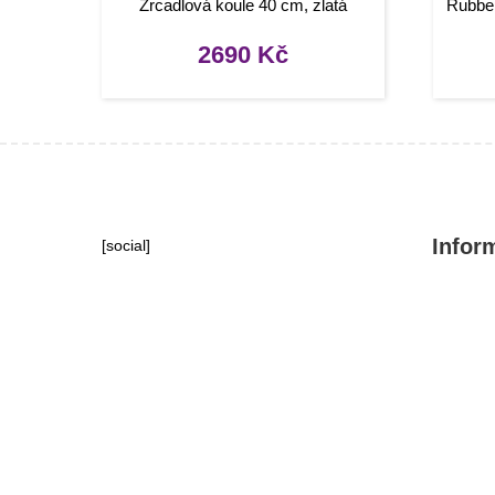
Zrcadlová koule 40 cm, zlatá
Rubber
2690
Kč
Infor
[social]
Konta
Tipy, 