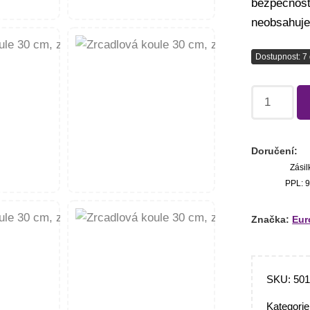
bezpečnost
neobsahuje
Dostupnost: 7 
Doručení:
Zásil
PPL: 9
Značka:
Eur
SKU:
50
Kategori