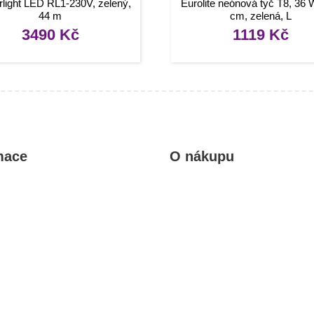
light LED RL1-230V, zelený,
Eurolite neónová tyč T8, 36 
44 m
cm, zelená, L
3490
Kč
1119
Kč
mace
O nákupu
kty
Obchodní podmínky
rady, návody
Reklamace a vrácení zboží
Informace o dopravě a platbě
Ochrana osobních údajů
Zásady cookies (EU)