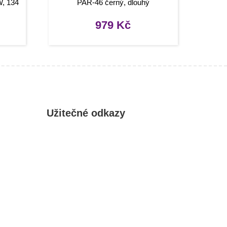
W, 134
PAR-46 černý, dlouhý
979
Kč
Užitečné odkazy
Můj účet
Oblíbené