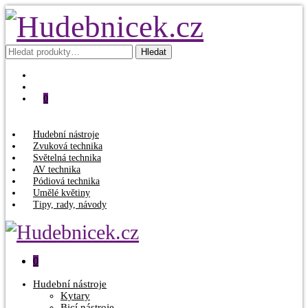
Hledat:
Hledat
0
Hudební nástroje
Zvuková technika
Světelná technika
AV technika
Pódiová technika
Umělé květiny
Tipy, rady, návody
0
Hudební nástroje
Kytary
Bicí nástroje