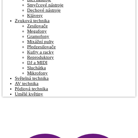
Smyčcové nástroje
Dechové nástroje
Klávesy
Zvuková technika
Zesilovače
Megafony
Gramofony
Mixážní pulty
Předzesilovače
Kufry a racky
Reproduktory
DJ a MIDI
Sluchátka
Mikrofony
Světelná technika
AV technika
Pódiová technika
Umělé květiny