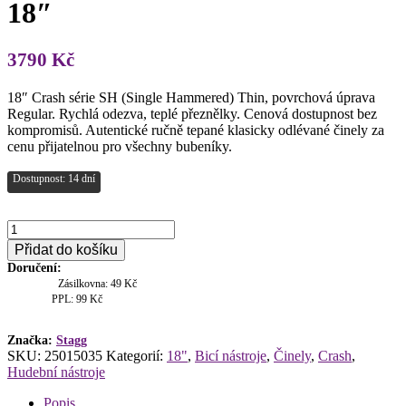
18″
3790
Kč
18″ Crash série SH (Single Hammered) Thin, povrchová úprava
Regular. Rychlá odezva, teplé přeznělky. Cenová dostupnost bez
kompromisů. Autentické ručně tepané klasicky odlévané činely za
cenu přijatelnou pro všechny bubeníky.
Dostupnost: 14 dní
Stagg
SH-
Přidat do košíku
CT18R,
Doručení:
činel
Zásilkovna: 49 Kč
crash
PPL: 99 Kč
18"
množství
Značka:
Stagg
SKU:
25015035
Kategorií:
18"
,
Bicí nástroje
,
Činely
,
Crash
,
Hudební nástroje
Popis