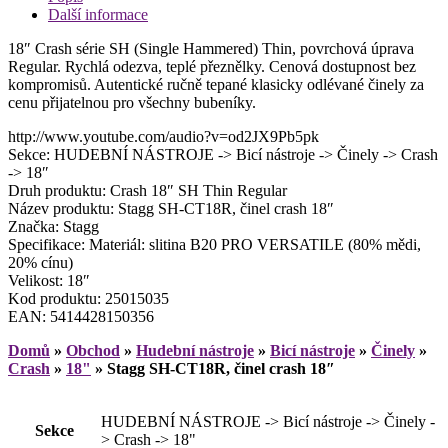
Další informace
18″ Crash série SH (Single Hammered) Thin, povrchová úprava
Regular. Rychlá odezva, teplé přeznělky. Cenová dostupnost bez
kompromisů. Autentické ručně tepané klasicky odlévané činely za
cenu přijatelnou pro všechny bubeníky.
http://www.youtube.com/audio?v=od2JX9Pb5pk
Sekce: HUDEBNÍ NÁSTROJE -> Bicí nástroje -> Činely -> Crash
-> 18″
Druh produktu: Crash 18″ SH Thin Regular
Název produktu: Stagg SH-CT18R, činel crash 18″
Značka: Stagg
Specifikace: Materiál: slitina B20 PRO VERSATILE (80% mědi,
20% cínu)
Velikost: 18″
Kod produktu: 25015035
EAN: 5414428150356
Domů
»
Obchod
»
Hudební nástroje
»
Bicí nástroje
»
Činely
»
Crash
»
18"
»
Stagg SH-CT18R, činel crash 18″
HUDEBNÍ NÁSTROJE -> Bicí nástroje -> Činely -
Sekce
> Crash -> 18"