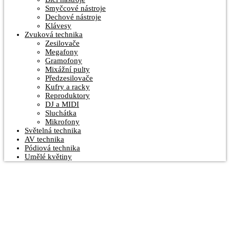
Smyčcové nástroje
Dechové nástroje
Klávesy
Zvuková technika
Zesilovače
Megafony
Gramofony
Mixážní pulty
Předzesilovače
Kufry a racky
Reproduktory
DJ a MIDI
Sluchátka
Mikrofony
Světelná technika
AV technika
Pódiová technika
Umělé květiny