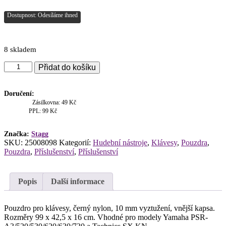
Dostupnost: Odesíláme ihned
8 skladem
Stagg
Přidat do košíku
K10-
099,
pouzdro
Doručení:
pro
Zásilkovna: 49 Kč
klávesy
PPL: 99 Kč
množství
Značka:
Stagg
SKU:
25008098
Kategorií:
Hudební nástroje
,
Klávesy
,
Pouzdra
,
Pouzdra
,
Příslušenství
,
Příslušenství
Popis
Další informace
Pouzdro pro klávesy, černý nylon, 10 mm vyztužení, vnější kapsa.
Rozměry 99 x 42,5 x 16 cm. Vhodné pro modely Yamaha PSR-