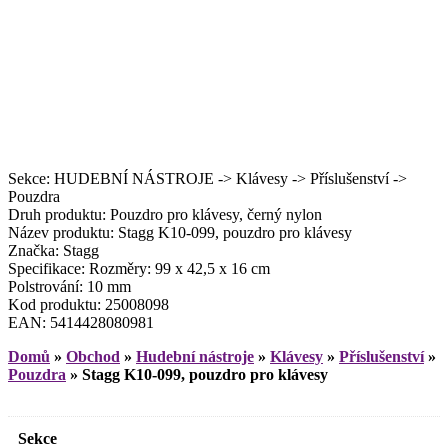
Sekce: HUDEBNÍ NÁSTROJE -> Klávesy -> Příslušenství ->
Pouzdra
Druh produktu: Pouzdro pro klávesy, černý nylon
Název produktu: Stagg K10-099, pouzdro pro klávesy
Značka: Stagg
Specifikace: Rozměry: 99 x 42,5 x 16 cm
Polstrování: 10 mm
Kod produktu: 25008098
EAN: 5414428080981
Domů
»
Obchod
»
Hudební nástroje
»
Klávesy
»
Příslušenství
»
Pouzdra
»
Stagg K10-099, pouzdro pro klávesy
Sekce