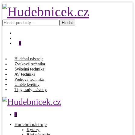
Hledat:
Hledat
0
Hudební nástroje
Zvuková technika
Světelná technika
AV technika
Pódiová technika
Umělé květiny
Tipy, rady, návody
0
Hudební nástroje
Kytary
Bicí nástroje