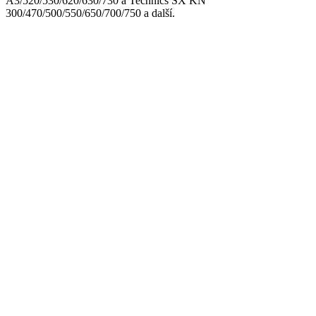
A3/520/530/620/630/730 a Technics SX KN
300/470/500/550/650/700/750 a další.