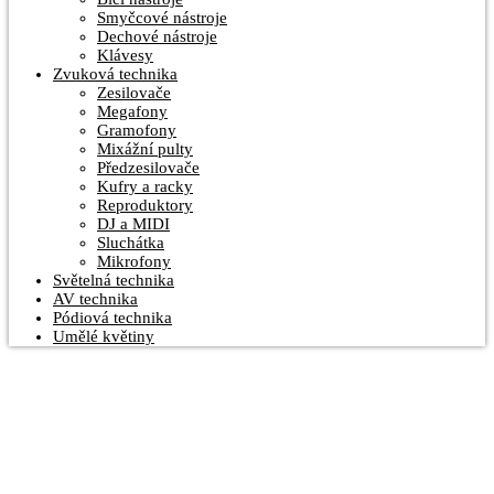
Smyčcové nástroje
Dechové nástroje
Klávesy
Zvuková technika
Zesilovače
Megafony
Gramofony
Mixážní pulty
Předzesilovače
Kufry a racky
Reproduktory
DJ a MIDI
Sluchátka
Mikrofony
Světelná technika
AV technika
Pódiová technika
Umělé květiny