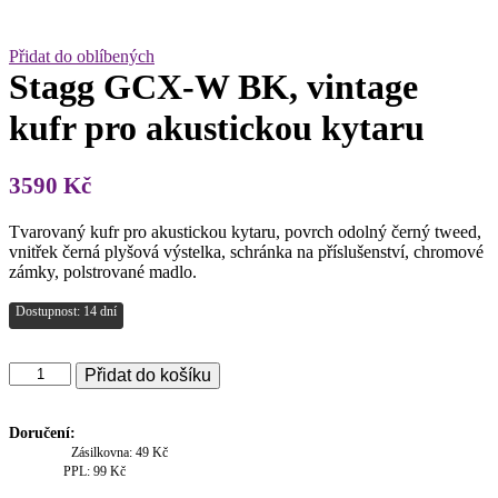
Přidat do oblíbených
Stagg GCX-W BK, vintage
kufr pro akustickou kytaru
3590
Kč
Tvarovaný kufr pro akustickou kytaru, povrch odolný černý tweed,
vnitřek černá plyšová výstelka, schránka na příslušenství, chromové
zámky, polstrované madlo.
Dostupnost: 14 dní
Stagg
Přidat do košíku
GCX-
W
BK,
Doručení:
vintage
Zásilkovna: 49 Kč
kufr
PPL: 99 Kč
pro