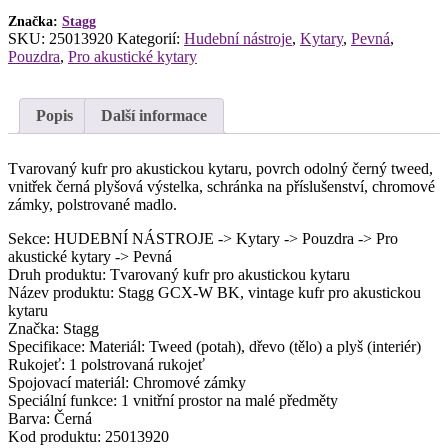
akustickou
Značka:
Stagg
kytaru
SKU:
25013920
Kategorií:
Hudební nástroje
,
Kytary
,
Pevná
,
množství
Pouzdra
,
Pro akustické kytary
Popis
Další informace
Tvarovaný kufr pro akustickou kytaru, povrch odolný černý tweed,
vnitřek černá plyšová výstelka, schránka na příslušenství, chromové
zámky, polstrované madlo.
Sekce: HUDEBNÍ NÁSTROJE -> Kytary -> Pouzdra -> Pro
akustické kytary -> Pevná
Druh produktu: Tvarovaný kufr pro akustickou kytaru
Název produktu: Stagg GCX-W BK, vintage kufr pro akustickou
kytaru
Značka: Stagg
Specifikace: Materiál: Tweed (potah), dřevo (tělo) a plyš (interiér)
Rukojeť: 1 polstrovaná rukojeť
Spojovací materiál: Chromové zámky
Speciální funkce: 1 vnitřní prostor na malé předměty
Barva: Černá
Kod produktu: 25013920