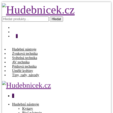
Hledat:
Hledat
0
Hudební nástroje
Zvuková technika
Světelná technika
AV technika
Pódiová technika
Umělé květiny
Tipy, rady, návody
0
Hudební nástroje
Kytary
Bicí nástroje