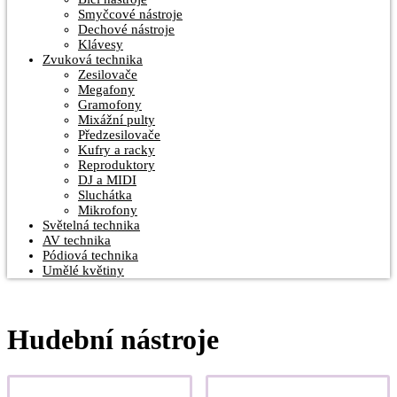
Smyčcové nástroje
Dechové nástroje
Klávesy
Zvuková technika
Zesilovače
Megafony
Gramofony
Mixážní pulty
Předzesilovače
Kufry a racky
Reproduktory
DJ a MIDI
Sluchátka
Mikrofony
Světelná technika
AV technika
Pódiová technika
Umělé květiny
Hudební nástroje