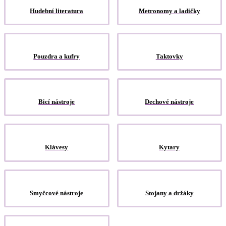
Hudební literatura
Metronomy a ladičky
Pouzdra a kufry
Taktovky
Bicí nástroje
Dechové nástroje
Klávesy
Kytary
Smyčcové nástroje
Stojany a držáky