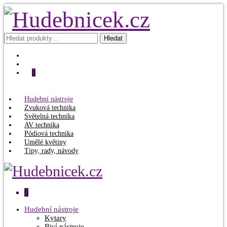
Hledat:
Hledat
0
Hudební nástroje
Zvuková technika
Světelná technika
AV technika
Pódiová technika
Umělé květiny
Tipy, rady, návody
0
Hudební nástroje
Kytary
Bicí nástroje