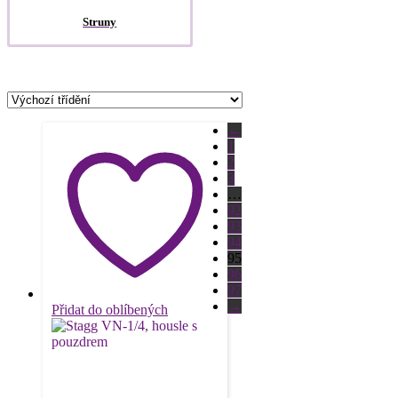
Struny
←
1
2
3
…
92
93
94
95
96
97
→
Přidat do oblíbených