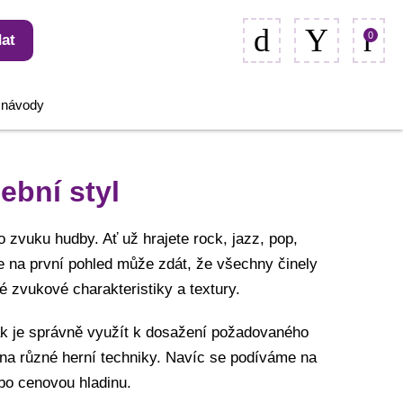
0
at
, návody
ební styl
o zvuku hudby. Ať už hrajete rock, jazz, pop,
e na první pohled může zdát, že všechny činely
é zvukové charakteristiky a textury.
jak je správně využít k dosažení požadovaného
 na různé herní techniky. Navíc se podíváme na
ebo cenovou hladinu.