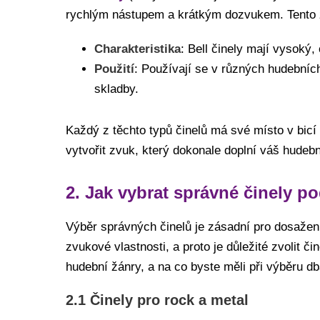
rychlým nástupem a krátkým dozvukem. Tento zv
Charakteristika
: Bell činely mají vysoký,
Použití
: Používají se v různých hudebníc
skladby.
Každý z těchto typů činelů má své místo v bic
vytvořit zvuk, který dokonale doplní váš hudebn
2. Jak vybrat správné činely p
Výběr správných činelů je zásadní pro dosaže
zvukové vlastnosti, a proto je důležité zvolit či
hudební žánry, a na co byste měli při výběru db
2.1 Činely pro rock a metal