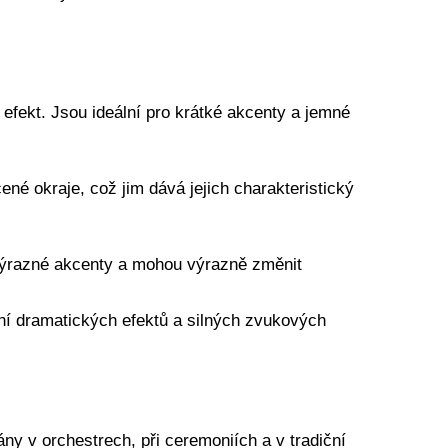
 efekt. Jsou ideální pro krátké akcenty a jemné
né okraje, což jim dává jejich charakteristický
í výrazné akcenty a mohou výrazně změnit
ení dramatických efektů a silných zvukových
ny v orchestrech, při ceremoniích a v tradiční