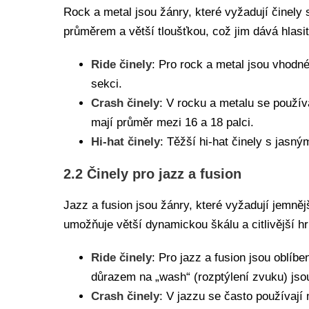
Rock a metal jsou žánry, které vyžadují činely
průměrem a větší tloušťkou, což jim dává hlasit
Ride činely
: Pro rock a metal jsou vhodné
sekci.
Crash činely
: V rocku a metalu se používa
mají průměr mezi 16 a 18 palci.
Hi-hat činely
: Těžší hi-hat činely s jasný
2.2 Činely pro jazz a fusion
Jazz a fusion jsou žánry, které vyžadují jemnější
umožňuje větší dynamickou škálu a citlivější hr
Ride činely
: Pro jazz a fusion jsou oblí
důrazem na „wash“ (rozptýlení zvuku) jsou
Crash činely
: V jazzu se často používají