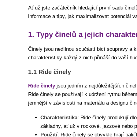
Ať už jste začátečník hledající první sadu či
informace a tipy, jak maximalizovat potenciál va
1. Typy činelů a jejich charakte
Činely jsou nedílnou součástí bicí soupravy a k
charakteristiky každý z nich přináší do vaší hu
1.1 Ride činely
Ride činely
jsou jedním z nejdůležitějších činel
Ride činely se používají k udržení rytmu během 
jemnější v závislosti na materiálu a designu čin
Charakteristika
: Ride činely produkují dl
základny, ať už v rockové, jazzové nebo 
Použití
: Ride činely se obvykle hrají palič