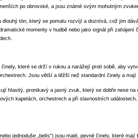
d menších po obrovské, a jsou známé svým mohutným zvukem,
a dlouhý tón, který se pomalu rozvíjí a doznívá, což jim dáv
dramatické momenty v hudbě nebo jako signál při zahájení 
adech.
činely, které se drží v rukou a narážejí proti sobě, aby vytvo
chestrech. Jsou větší a těžší než standardní činely a mají
ují hlasitý, pronikavý a jasný zvuk, který se dobře nese na
ových kapelách, orchestrech a při slavnostních událostech,
nebo jednoduše „bells“) jsou malé, pevné činely, které mají