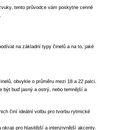
i zvuky, tento průvodce vám poskytne cenné
.
dívat na základní typy činelů a na to, jaké
činelů, obvykle o průměru mezi 18 a 22 palci.
e být buď jasný a ostrý, nebo temnější a
ich činí ideální volbu pro tvorbu rytmické
okraji pro hlasitější a intenzivnější akcenty.