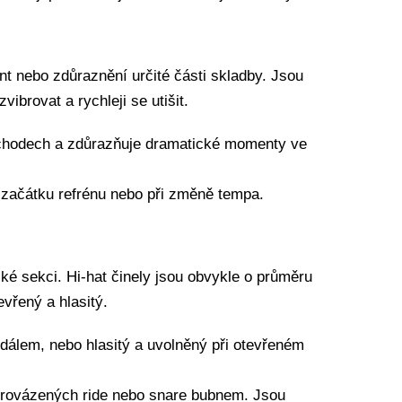
nt nebo zdůraznění určité části skladby. Jsou
ibrovat a rychleji se utišit.
přechodech a zdůrazňuje dramatické momenty ve
a začátku refrénu nebo při změně tempa.
cké sekci. Hi-hat činely jsou obvykle o průměru
vřený a hlasitý.
pedálem, nebo hlasitý a uvolněný při otevřeném
oprovázených ride nebo snare bubnem. Jsou