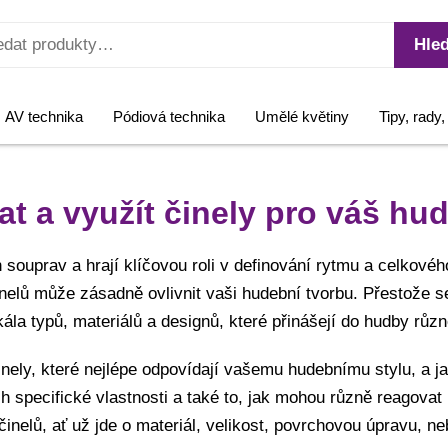
Hled
AV technika
Pódiová technika
Umělé květiny
Tipy, rady
at a využít činely pro váš hud
h souprav a hrají klíčovou roli v definování rytmu a celkovéh
nelů může zásadně ovlivnit vaši hudební tvorbu. Přestože s
kála typů, materiálů a designů, které přinášejí do hudby různ
inely, které nejlépe odpovídají vašemu hudebnímu stylu, a 
h specifické vlastnosti a také to, jak mohou různě reagovat
u činelů, ať už jde o materiál, velikost, povrchovou úpravu, n