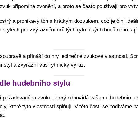
uk připomíná zvonění, a proto se často používají pro vytvá
 ostrý a pronikavý tón s krátkým dozvukem, což je činí ideál
h stylech pro zvýraznění určitých rytmických bodů nebo k p
í soupravě a přináší do hry jedinečné zvukové vlastnosti. 
í styl a zvýrazní váš rytmický výraz.
odle hudebního stylu
ní požadovaného zvuku, který odpovídá vašemu hudebnímu s
nely, které tyto vlastnosti splňují. V této části se podíváme n
át.