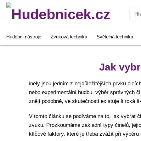
Hledat:
Hudební nástroje
Zvuková technika
Světelná technika
Jak vybr
i
nely jsou jedním z nejdůležitějších prvků bicíc
nebo experimentální hudbu, výběr správných či
znějí podobně, ve skutečnosti existuje široká š
V tomto článku se podíváme na to, jak vybrat č
zvuku. Prozkoumáme základní typy činelů, jejic
klíčové faktory, které je třeba zvážit při výběr