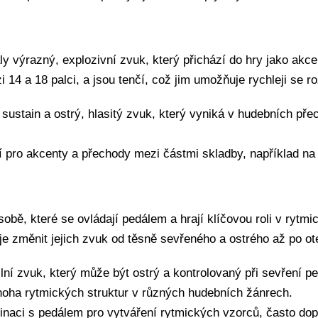
y výrazný, explozivní zvuk, který přichází do hry jako akce
4 a 18 palci, a jsou tenčí, což jim umožňuje rychleji se rozv
ý sustain a ostrý, hlasitý zvuk, který vyniká v hudebních 
jí pro akcenty a přechody mezi částmi skladby, například n
bě, které se ovládají pedálem a hrají klíčovou roli v rytmi
e změnit jejich zvuk od těsně sevřeného a ostrého až po ote
bilní zvuk, který může být ostrý a kontrolovaný při sevření 
mnoha rytmických struktur v různých hudebních žánrech.
mbinaci s pedálem pro vytváření rytmických vzorců, často d