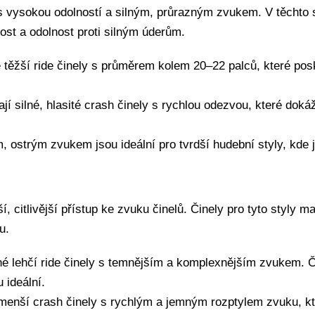
 s vysokou odolností a silným, průrazným zvukem. V těchto s
ost a odolnost proti silným úderům.
 těžší ride činely s průměrem kolem 20–22 palců, které posky
jí silné, hlasité crash činely s rychlou odezvou, které dokáž
m, ostrým zvukem jsou ideální pro tvrdší hudební styly, kde 
, citlivější přístup ke zvuku činelů. Činely pro tyto styly ma
u.
bené lehčí ride činely s temnějším a komplexnějším zvukem.
 ideální.
 menší crash činely s rychlým a jemným rozptylem zvuku, kt