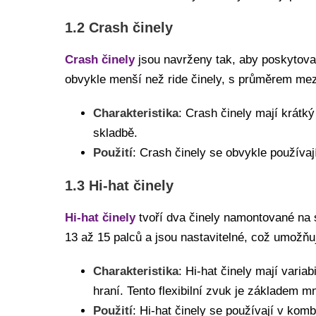
1.2 Crash činely
Crash činely
jsou navrženy tak, aby poskytoval
obvykle menší než ride činely, s průměrem mezi 1
Charakteristika
: Crash činely mají krátk
skladbě.
Použití
: Crash činely se obvykle používa
1.3 Hi-hat činely
Hi-hat činely
tvoří dva činely namontované na so
13 až 15 palců a jsou nastavitelné, což umožňuj
Charakteristika
: Hi-hat činely mají varia
hraní. Tento flexibilní zvuk je základem 
Použití
: Hi-hat činely se používají v ko