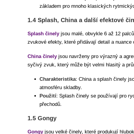
základem pro mnoho klasických rytmických 
1.4 Splash, China a další efektové či
Splash činely
jsou malé, obvykle 6 až 12 palců 
zvukové efekty, které přidávají detail a nuance
China činely
jsou navrženy pro výrazný a agresi
syčivý zvuk, který může být velmi hlasitý a prů
Charakteristika
: China a splash činely j
atmosféru skladby.
Použití
: Splash činely se používají pro r
přechodů.
1.5 Gongy
Gongy
jsou velké činely, které produkují hlub