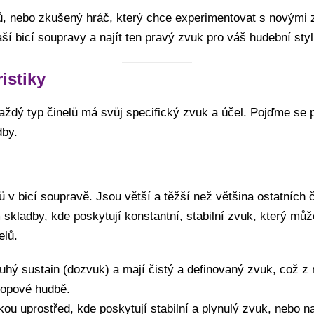
nelů, nebo zkušený hráč, který chce experimentovat s novým
ší bicí soupravy a najít ten pravý zvuk pro váš hudební styl
ristiky
aždý typ činelů má svůj specifický zvuk a účel. Pojďme se po
dby.
ů v bicí soupravě. Jsou větší a těžší než většina ostatních 
skladby, kde poskytují konstantní, stabilní zvuk, který můž
elů.
ouhý sustain (dozvuk) a mají čistý a definovaný zvuk, což z n
popové hudbě.
kou uprostřed, kde poskytují stabilní a plynulý zvuk, nebo na 