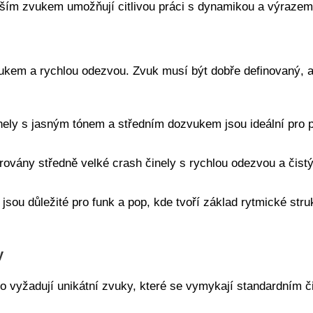
ějším zvukem umožňují citlivou práci s dynamikou a výrazem,
ukem a rychlou odezvou. Zvuk musí být dobře definovaný, ale
inely s jasným tónem a středním dozvukem jsou ideální pro p
erovány středně velké crash činely s rychlou odezvou a čis
y jsou důležité pro funk a pop, kde tvoří základ rytmické st
y
to vyžadují unikátní zvuky, které se vymykají standardním č