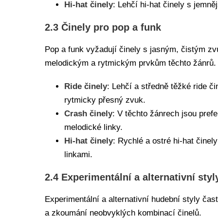
Hi-hat činely
: Lehčí hi-hat činely s jemn
2.3 Činely pro pop a funk
Pop a funk vyžadují činely s jasným, čistým zv
melodickým a rytmickým prvkům těchto žánrů.
Ride činely
: Lehčí a středně těžké ride č
rytmicky přesný zvuk.
Crash činely
: V těchto žánrech jsou pref
melodické linky.
Hi-hat činely
: Rychlé a ostré hi-hat činel
linkami.
2.4 Experimentální a alternativní styl
Experimentální a alternativní hudební styly čas
a zkoumání neobvyklých kombinací činelů.