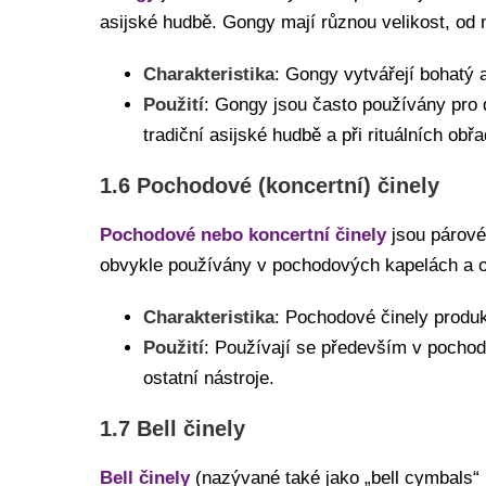
asijské hudbě. Gongy mají různou velikost, o
Charakteristika
: Gongy vytvářejí bohatý 
Použití
: Gongy jsou často používány pro 
tradiční asijské hudbě a při rituálních obř
1.6 Pochodové (koncertní) činely
Pochodové nebo koncertní činely
jsou párové 
obvykle používány v pochodových kapelách a or
Charakteristika
: Pochodové činely produk
Použití
: Používají se především v pochod
ostatní nástroje.
1.7 Bell činely
Bell činely
(nazývané také jako „bell cymbals“ 