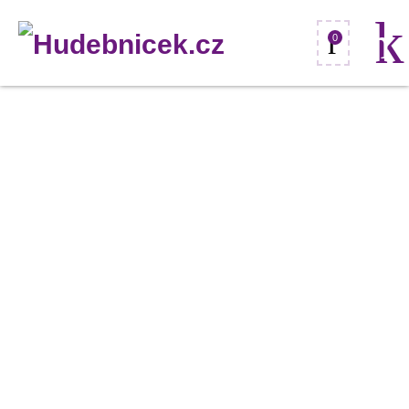
0
Omnilux
PAR-
64
240V/500W
GX16d
MFL
300h
H
množství