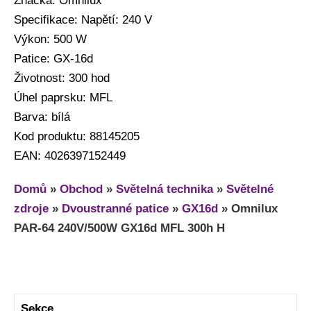
Značka: Omnilux
Specifikace: Napětí: 240 V
Výkon: 500 W
Patice: GX-16d
Životnost: 300 hod
Úhel paprsku: MFL
Barva: bílá
Kod produktu: 88145205
EAN: 4026397152449
Domů
»
Obchod
»
Světelná technika
»
Světelné
zdroje
»
Dvoustranné patice
»
GX16d
»
Omnilux
PAR-64 240V/500W GX16d MFL 300h H
Sekce