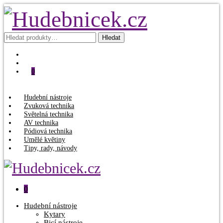
Hledat:
Hledat
0
Hudební nástroje
Zvuková technika
Světelná technika
AV technika
Pódiová technika
Umělé květiny
Tipy, rady, návody
0
Hudební nástroje
Kytary
Bicí nástroje