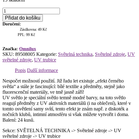
Omnilux
UV
Přidat do košíku
Trubice
Doručení:
36W
Zásilkovna: 49 Kč
G13
PPL: 99 Kč
1200x26mm
T8
množství
Značka:
Omnilux
SKU:
89508005
Kategorie:
Světelná technika
,
Světelné zdroje
,
UV
světelné zdroje
,
UV trubice
Popis
Další informace
Nespočet možností použití. Již řadu let existuje „efekt černého
světla“ a stále je fascinující: bílé textilie a předměty, stejně jako
fluorescenční materiály, ve tmě jasně září!
UV světlo je speciální světlo temně modré barvy, na toto světlo
reagují předměty z UV aktivních materiálů (i na oblečení), které v
tomto osvětlení samy svítí, tento efekt je znám např. z diskoték a
nočních klubů, intimní atmosféru si však můžete vytvořit i doma.
Balení: 24 kusů.
Sekce: SVĚTELNÁ TECHNIKA -> Světelné zdroje -> UV
světelné zdroje -> UV trubice