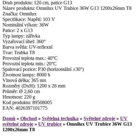
Druh produktu: 120 cm, patice G13
Název produktu: Omnilux UV Trubice 36W G13 1200x26mm T8
Značka: Omnilux
Specifikace: Napětí: 103 V
Nominální výkon: 36W
Patice: 2 x G13
Typ lampy: zářivka
Vyzařovací úhel: 360°
Barva světla: UV-reflexní
Tvar: Trubka T8
Provozní teplota max.: 40°C
Provozní teplota min.: 20°C
Spalovací pozice: P30 (horizontální ±30°)
Životnost lampy: 8000 h
Vlnová délka: 365 nm
Rozměry (DxH): 1200 x 26 mm
Průměr: Ø 2,60 cm
Hmotnost: 220 g
Kod produktu: 89508005
EAN: 4026397101775
Domů
»
Obchod
»
Světelná technika
»
Světelné zdroje
»
UV
světelné zdroje
»
UV trubice
»
Omnilux UV Trubice 36W G13
1200x26mm T8