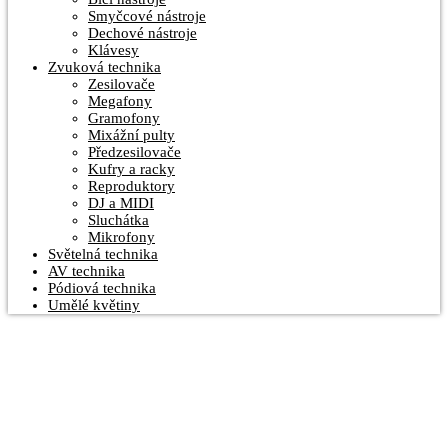
Smyčcové nástroje
Dechové nástroje
Klávesy
Zvuková technika
Zesilovače
Megafony
Gramofony
Mixážní pulty
Předzesilovače
Kufry a racky
Reproduktory
DJ a MIDI
Sluchátka
Mikrofony
Světelná technika
AV technika
Pódiová technika
Umělé květiny