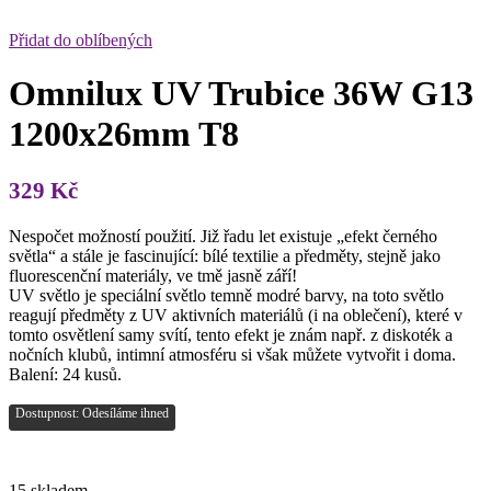
Přidat do oblíbených
Omnilux UV Trubice 36W G13
1200x26mm T8
329
Kč
Nespočet možností použití. Již řadu let existuje „efekt černého
světla“ a stále je fascinující: bílé textilie a předměty, stejně jako
fluorescenční materiály, ve tmě jasně září!
UV světlo je speciální světlo temně modré barvy, na toto světlo
reagují předměty z UV aktivních materiálů (i na oblečení), které v
tomto osvětlení samy svítí, tento efekt je znám např. z diskoték a
nočních klubů, intimní atmosféru si však můžete vytvořit i doma.
Balení: 24 kusů.
Dostupnost: Odesíláme ihned
15 skladem