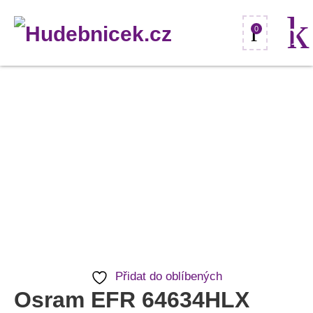
0
Osram
EFR
64634HLX
A1/232
15V/150W
GZ-
6.35
množství
Přidat do oblíbených
Osram EFR 64634HLX