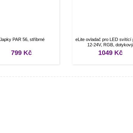
Klapky PAR 56, stříbrné
eLite ovladač pro LED svítící
12-24V, RGB, dotykov
799
Kč
1049
Kč
mace
O nákupu
kty
Obchodní podmínky
rady, návody
Reklamace a vrácení zboží