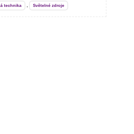
,
ná technika
Světelné zdroje