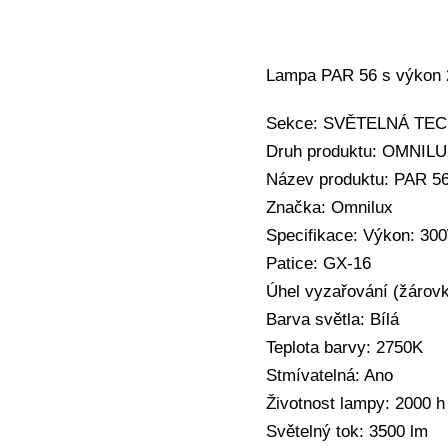
Lampa PAR 56 s výkon 23
Sekce: SVĚTELNÁ TECHN
Druh produktu: OMNIL
Název produktu: PAR 5
Značka: Omnilux
Specifikace: Výkon: 30
Patice: GX-16
Úhel vyzařování (žárovk
Barva světla: Bílá
Teplota barvy: 2750K
Stmívatelná: Ano
Životnost lampy: 2000 h
Světelný tok: 3500 lm