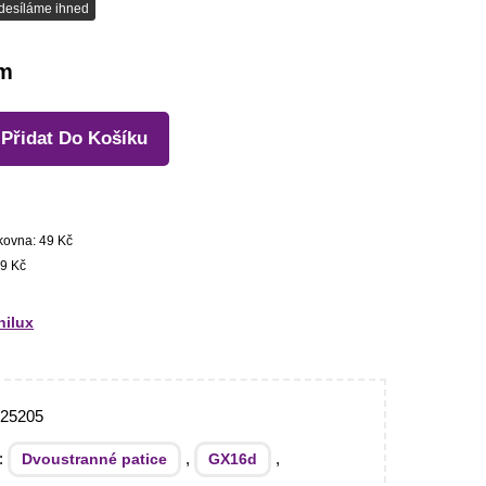
desíláme ihned
em
Přidat Do Košíku
kovna: 49 Kč
9 Kč
ilux
125205
e:
,
,
Dvoustranné patice
GX16d