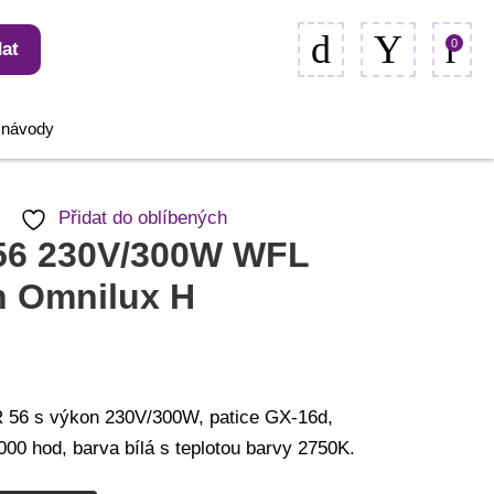
0
at
, návody
Přidat do oblíbených
56 230V/300W WFL
h Omnilux H
56 s výkon 230V/300W, patice GX-16d,
000 hod, barva bílá s teplotou barvy 2750K.