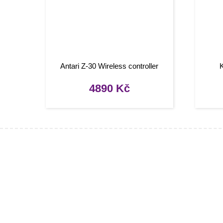
Antari Z-30 Wireless controller
4890
Kč
Infor
[social]
Konta
Tipy, 