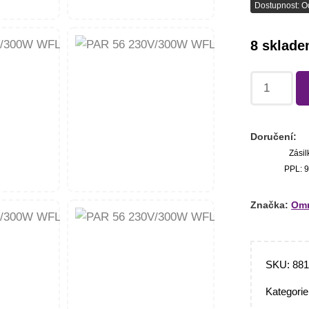
Dostupnost: O
8 sklad
Doručení:
Zásil
PPL: 9
Značka:
Omn
SKU:
88
Kategori