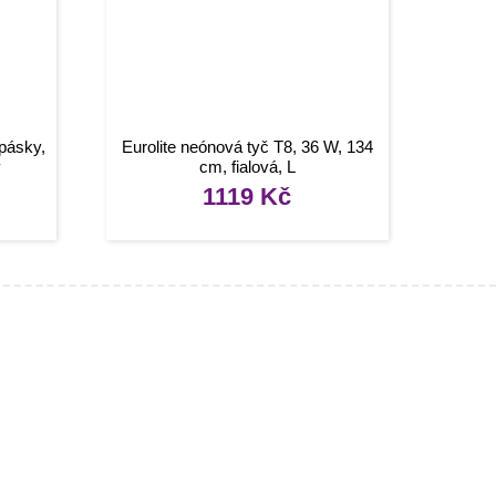
 pásky,
Eurolite neónová tyč T8, 36 W, 134
ý
cm, fialová, L
1119
Kč
Užitečné odkazy
Můj účet
Oblíbené