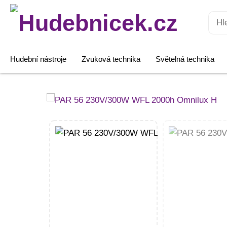
Hledat:
Hudební nástroje
Zvuková technika
Světelná technika
PAR
56
230V/300W
WFL
2000h
Omnilux
H
množství