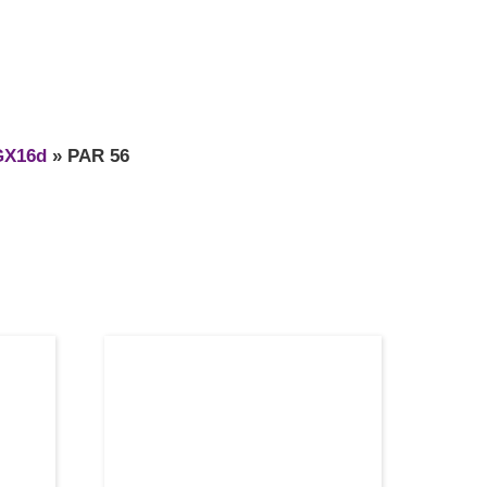
GX16d
»
PAR 56