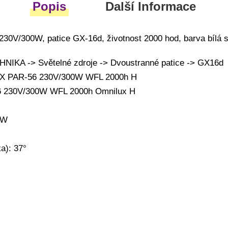
Popis
Další Informace
0V/300W, patice GX-16d, životnost 2000 hod, barva bílá s
IKA -> Světelné zdroje -> Dvoustranné patice -> GX16d
UX PAR-56 230V/300W WFL 2000h H
6 230V/300W WFL 2000h Omnilux H
0W
a): 37°