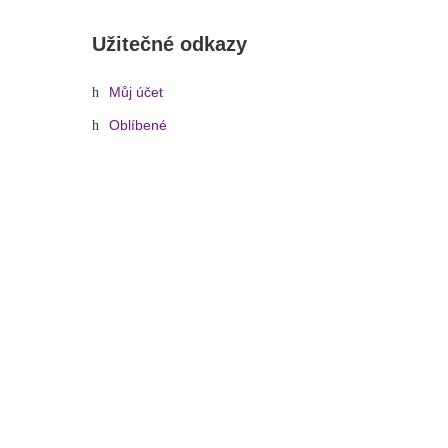
Užitečné odkazy
Můj účet
Oblíbené
VN 3/4, houslový smyčec