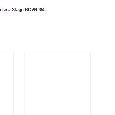
čce
»
Stagg BOVN 3/4,