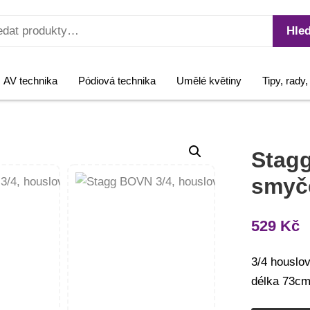
Hled
AV technika
Pódiová technika
Umělé květiny
Tipy, rady
Stagg
smyč
529
Kč
3/4 houslov
délka 73c