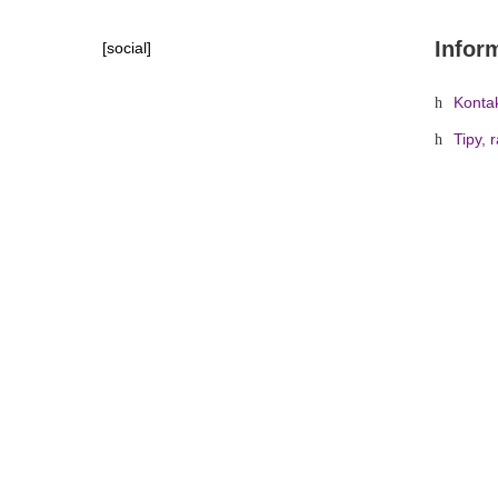
Infor
[social]
Konta
Tipy, 
Domů
»
Obchod
»
Hudeb