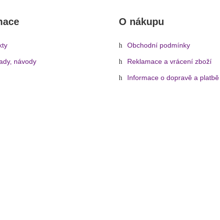
mace
O nákupu
kty
Obchodní podmínky
rady, návody
Reklamace a vrácení zboží
Informace o dopravě a platbě
Ochrana osobních údajů
Zásady cookies (EU)
ní nástroje
»
Smyčcové nástroje
»
Příslušenství
»
Smyčce
»
Stagg BO
© 2026 - Hudebníček.cz | Všechna práva vyhrazena