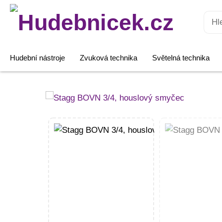
Hledat:
Hudební nástroje
Zvuková technika
Světelná technika
Stagg
BOVN
3/4,
houslový
smyčec
množství