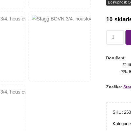
Dostupnost: O
10 skla
Doručení:
Zásil
PPL: 9
Značka:
Sta
SKU:
25
Kategori