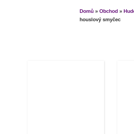
Domů
»
Obchod
»
Hude
houslový smyčec