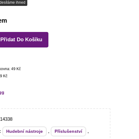
desíláme ihned
dem
Přidat Do Košíku
kovna: 49 Kč
9 Kč
gg
014338
e:
,
,
Hudební nástroje
Příslušenství