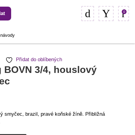
0
at
, návody
Přidat do oblíbených
 BOVN 3/4, houslový
ec
ý smyčec, brazil, pravé koňské žíně. Přibližná
m