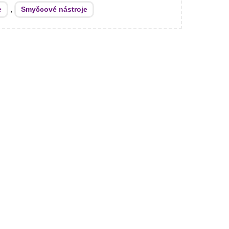
,
e
Smyčcové nástroje