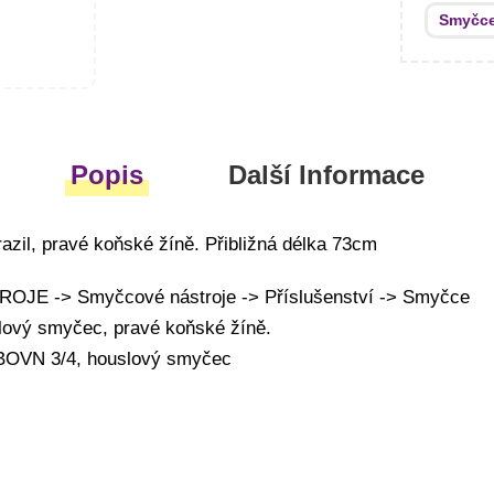
Smyčc
Popis
Další Informace
azil, pravé koňské žíně. Přibližná délka 73cm
JE -> Smyčcové nástroje -> Příslušenství -> Smyčce
slový smyčec, pravé koňské žíně.
 BOVN 3/4, houslový smyčec