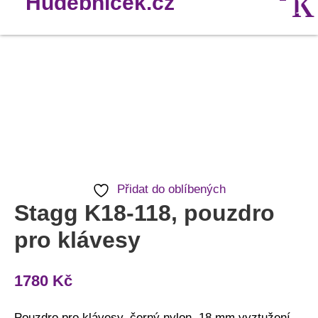
Stagg
K18-
118,
pouzdro
pro
klávesy
Přidat do oblíbených
množství
Stagg K18-118, pouzdro
pro klávesy
1780
Kč
Pouzdro pro klávesy, černý nylon, 18 mm vyztužení,