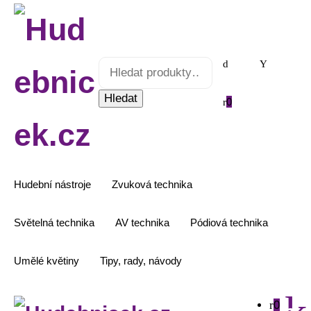
Hledat:
Hledat
0
Hudební nástroje
Zvuková technika
Světelná technika
AV technika
Pódiová technika
Umělé květiny
Tipy, rady, návody
0