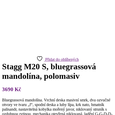
Přidat do oblíbených
Stagg M20 S, bluegrassová
mandolína, polomasiv
3690
Kč
Bluegrassová mandolína. Vrchní deska masivní smrk, dva ozvučné
otvory ve tvaru „f“, spodní deska a luby lípa, krk nato, hmatník
palisandr, nastavitelná kobylka mořený javor, niklovaný struník s
ozdobnou rytinou, mechanika otevřená niklovaná, ladění G-G-D-D-