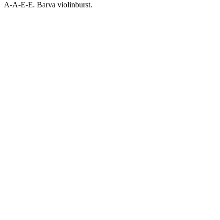
A-A-E-E. Barva violinburst.