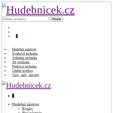
Hledat:
Hledat
0
Hudební nástroje
Zvuková technika
Světelná technika
AV technika
Pódiová technika
Umělé květiny
Tipy, rady, návody
0
Hudební nástroje
Kytary
Bicí nástroje