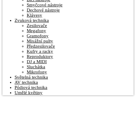
Smyčcové nástroje
Dechové nástroje
Klávesy
Zvuková technika
Zesilovače
Megafony
Gramofony
Mixážní pulty
Předzesilovače
Kufry a racky
Reproduktory
DJ a MIDI
Sluchátka
Mikrofony
Světelná technika
AV technika
Pódiová technika
Umělé květiny