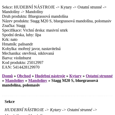
Sekce: HUDEBNÍ NÁSTROJE -> Kytary -> Ostatní strunné ->
Mandolíny -> Mandolíny
Druh produktu: Bluegrassová mandolína
Název produktu: Stagg M20 S, bluegrassová mandolína, polomasiv
Značka: Stagg
Specifikace: Vrchní deska: masivní smrk
Spodní deska, luby: lípa
Krk: nato
Hmatník: palisandr
Kobylka: mořený javor, nastavitelná
Mechanika: otevřená, niklovaná
Barva: violinburst
Kod produktu: 25012997
EAN: 5414428129970
Domů
»
Obchod
»
Hudební nástroje
»
Kytary
»
Ostatní strunné
»
Mandolíny
»
Mandolíny
»
Stagg M20 S, bluegrassová
mandolína, polomasiv
Sekce
HUDEBNÍ NÁSTROJE -> Kytary -> Ostatní strunné ->