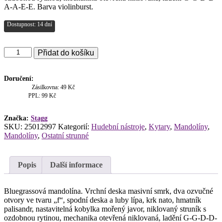
A-A-E-E. Barva violinburst.
Dostupnost: 14 dní
Stagg
Přidat do košíku
M20
S,
bluegrassová
Doručení:
mandolína,
Zásilkovna: 49 Kč
polomasiv
PPL: 99 Kč
množství
Značka:
Stagg
SKU:
25012997
Kategorií:
Hudební nástroje
,
Kytary
,
Mandolíny
,
Mandolíny
,
Ostatní strunné
Popis
Další informace
Bluegrassová mandolína. Vrchní deska masivní smrk, dva ozvučné
otvory ve tvaru „f“, spodní deska a luby lípa, krk nato, hmatník
palisandr, nastavitelná kobylka mořený javor, niklovaný struník s
ozdobnou rytinou, mechanika otevřená niklovaná, ladění G-G-D-D-