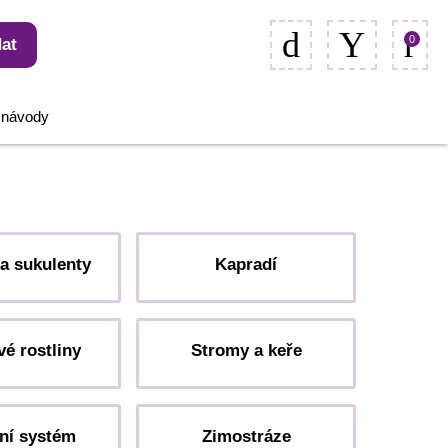
0
at
, návody
a sukulenty
Kapradí
é rostliny
Stromy a keře
ní systém
Zimostráze