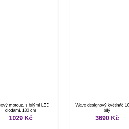
sový motouz, s bílými LED
Wave designový květináč 1
diodami, 180 cm
bílý
1029
Kč
3690
Kč