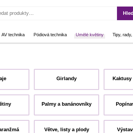
Hled
AV technika
Pódiová technika
Umělé květiny
Tipy, rady
aje
Girlandy
Kaktusy 
ětiny
Palmy a banánovníky
Popínav
aranžmá
Větve, listy a plody
Výstav