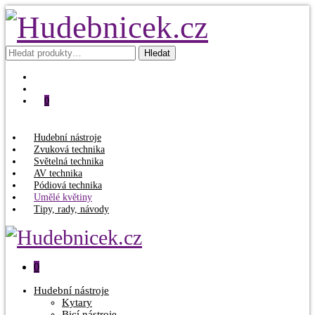
Hledat:
Hledat
0
Hudební nástroje
Zvuková technika
Světelná technika
AV technika
Pódiová technika
Umělé květiny
Tipy, rady, návody
0
Hudební nástroje
Kytary
Bicí nástroje