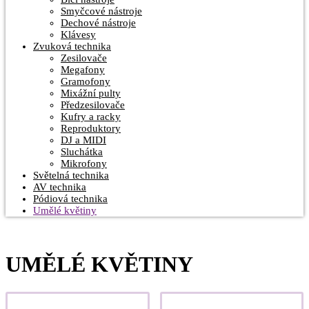
Smyčcové nástroje
Dechové nástroje
Klávesy
Zvuková technika
Zesilovače
Megafony
Gramofony
Mixážní pulty
Předzesilovače
Kufry a racky
Reproduktory
DJ a MIDI
Sluchátka
Mikrofony
Světelná technika
AV technika
Pódiová technika
Umělé květiny
UMĚLÉ KVĚTINY